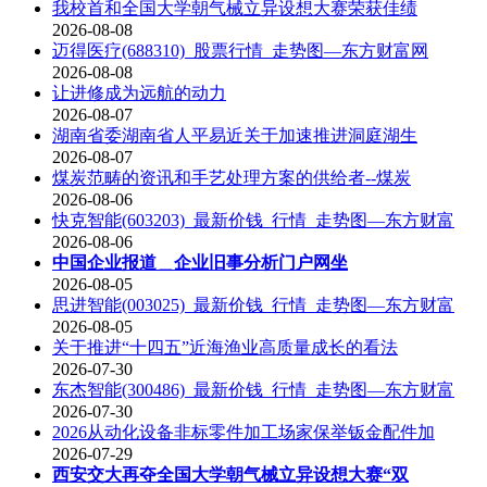
我校首和全国大学朝气械立异设想大赛荣获佳绩
2026-08-08
迈得医疗(688310)_股票行情_走势图—东方财富网
2026-08-08
让进修成为远航的动力
2026-08-07
湖南省委湖南省人平易近关于加速推进洞庭湖生
2026-08-07
煤炭范畴的资讯和手艺处理方案的供给者--煤炭
2026-08-06
快克智能(603203)_最新价钱_行情_走势图—东方财富
2026-08-06
中国企业报道＿企业旧事分析门户网坐
2026-08-05
思进智能(003025)_最新价钱_行情_走势图—东方财富
2026-08-05
关于推进“十四五”近海渔业高质量成长的看法
2026-07-30
东杰智能(300486)_最新价钱_行情_走势图—东方财富
2026-07-30
2026从动化设备非标零件加工场家保举钣金配件加
2026-07-29
西安交大再夺全国大学朝气械立异设想大赛“双