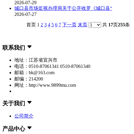
2026-07-29
城口县市场监视办理局关于公开收罗《城口县“
2026-07-27
首页 1
2
3
4
5
6
7
下一页
末页
共
17
页
255
条
联系我们
地址：江苏省宜兴市
电话：0510-87061341 0510-87061340
邮箱：bk@163.com
邮编：214200
网址：http://www.9899mu.com
关于我们
公司简介
产品中心