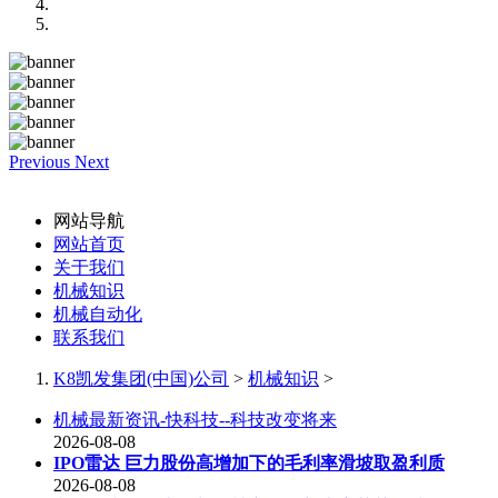
Previous
Next
网站导航
网站首页
关于我们
机械知识
机械自动化
联系我们
K8凯发集团(中国)公司
>
机械知识
>
机械最新资讯-快科技--科技改变将来
2026-08-08
IPO雷达 巨力股份高增加下的毛利率滑坡取盈利质
2026-08-08