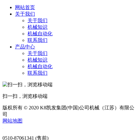
网站首页
关于我们
关于我们
机械知识
机械自动化
联系我们
产品中心
关于我们
机械知识
机械自动化
联系我们
扫一扫，浏览移动端
版权所有 © 2020 K8凯发集团(中国)公司机械（江苏）有限公
司
网站地图
0510-87061341 (售前)