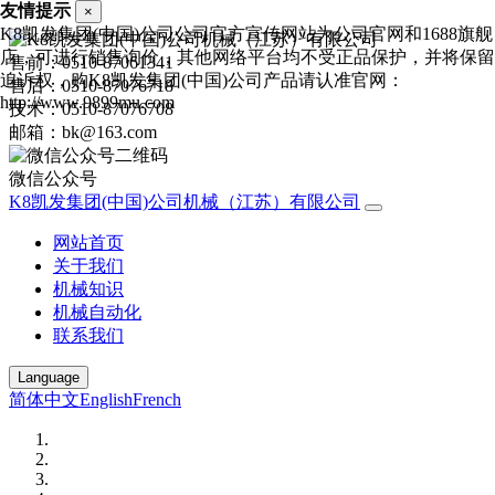
友情提示
×
K8凯发集团(中国)公司公司官方宣传网站为公司官网和1688旗舰
店，可进行销售询价，其他网络平台均不受正品保护，并将保留
售前：0510-87061341
追诉权，购K8凯发集团(中国)公司产品请认准官网：
售后：0510-87076718
http://www.9899mu.com
技术：0510-87076708
邮箱：bk@163.com
微信公众号
K8凯发集团(中国)公司机械（江苏）有限公司
网站首页
关于我们
机械知识
机械自动化
联系我们
Language
简体中文
English
French