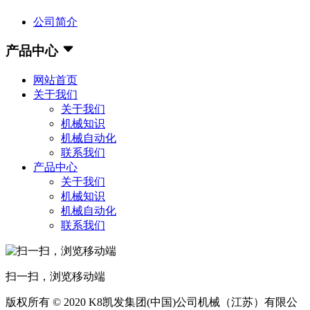
公司简介
产品中心
网站首页
关于我们
关于我们
机械知识
机械自动化
联系我们
产品中心
关于我们
机械知识
机械自动化
联系我们
扫一扫，浏览移动端
版权所有 © 2020 K8凯发集团(中国)公司机械（江苏）有限公